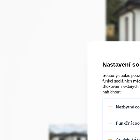
Nastavení s
Soubory cookie použí
funkcí sociálních méd
Blokování některých 
nabídnout.
Nezbytné co
Tyto soubory cook
Funkční coo
prohlížeč můžete n
nemusí fungovat.
Tyto soubory cook
Analytické c