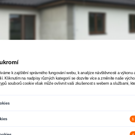
oukromí
váme k zajištění správného fungování webu, k analýze návštěvnosti a výkonu 
ií. Kliknutím na nadpisy různých kategorií se dozvíte více a změníte naše výcho
typů souborů cookie však může ovlivnit vaši zkušenost s webem a službami, kt
okies
ie jsou nezbytné pro fungování webových stránek a nelze je v našich systémec
kies
1
astavit tak, aby blokoval nebo upozorňoval na tyto soubory cookie, ale některé
ie nám umožňují poskytovat vylepšenou funkčnost a personalizaci ukládáním u
ookies
4