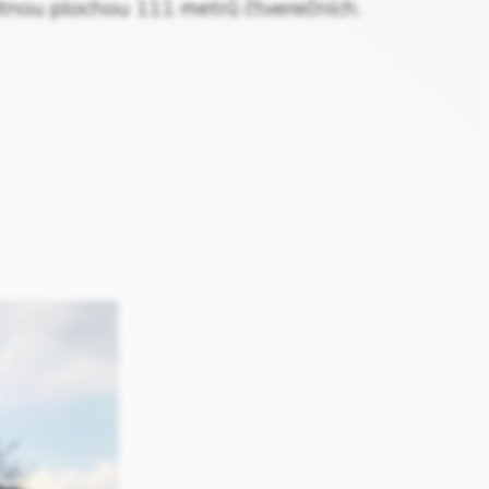
žitnou plochou 111 metrů čtverečních.