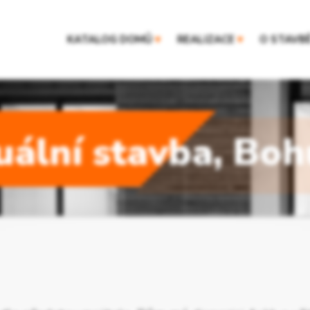
KATALOG DOMŮ
▾
REALIZACE
▾
O STAVB
uální stavba, Bo