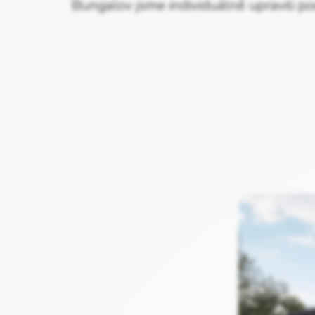
Bungalov jsme individuálně upravili p