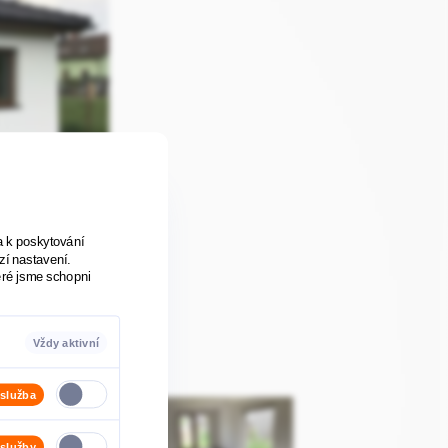
a k poskytování
zí nastavení.
eré jsme schopni
Vždy aktivní
h vypnout. Svůj
 služba
 části webu pak
živatelských
 služby