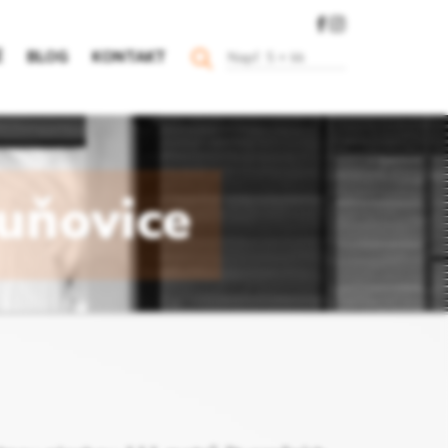
Ě
BLOG
KONTAKT
huňovice