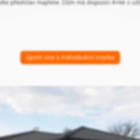
odle představ majitele. Dům má dispozici 4+kk s u
Zjistit více o Individuální stavba