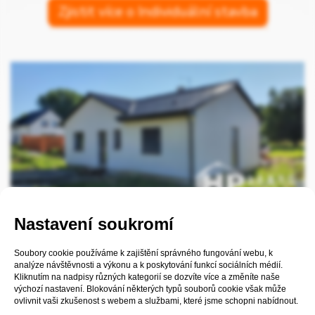
Zjistit více o Individuální stavba
Nastavení soukromí
Soubory cookie používáme k zajištění správného fungování webu, k
analýze návštěvnosti a výkonu a k poskytování funkcí sociálních médií.
Kliknutím na nadpisy různých kategorií se dozvíte více a změníte naše
výchozí nastavení. Blokování některých typů souborů cookie však může
ovlivnit vaši zkušenost s webem a službami, které jsme schopni nabídnout.